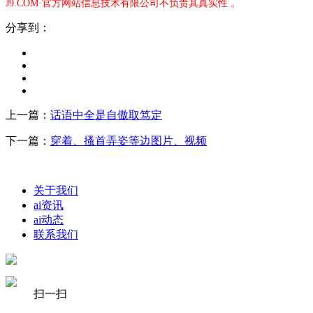
J9.COM·官方网站信息技术有限公司不负责其真实性 。
分享到：
上一篇：
话语中全是自傲取笃定
下一篇：
穿着、搔首弄姿等边图片、视频
关于我们
ai资讯
ai动态
联系我们
扫一扫