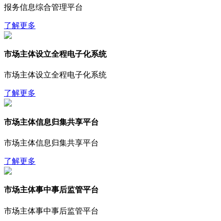
报务信息综合管理平台
了解更多
市场主体设立全程电子化系统
市场主体设立全程电子化系统
了解更多
市场主体信息归集共享平台
市场主体信息归集共享平台
了解更多
市场主体事中事后监管平台
市场主体事中事后监管平台