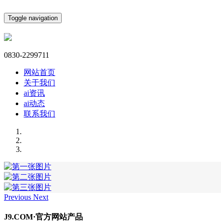
Toggle navigation
0830-2299711
网站首页
关于我们
ai资讯
ai动态
联系我们
Previous
Next
J9.COM·官方网站产品