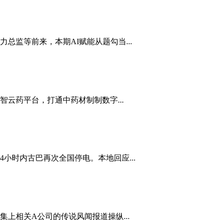
总监等前来，本期AI赋能从题勾当...
云药平台，打通中药材制制数字...
小时内古巴再次全国停电。本地回应...
上相关A公司的传说风闻报道操纵...