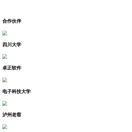
合作伙伴
四川大学
卓正软件
电子科技大学
泸州老窖