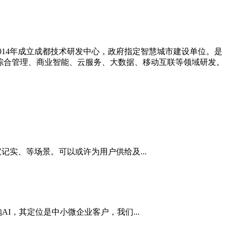
中心，2014年成立成都技术研发中心，政府指定智慧城市建设单位。是
综合管理、商业智能、云服务、大数据、移动互联等领域研发。
议记实、等场景。可以或许为用户供给及...
AI，其定位是中小微企业客户，我们...