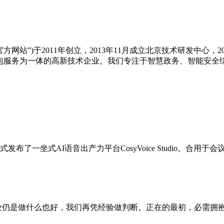
M·官方网站”)于2011年创立，2013年11月成立北京技术研发
外包服务为一体的高新技术企业。我们专注于智慧政务、智能安全
一坐式AI语音出产力平台CosyVoice Studio。合用于会
做企业仍是做什么也好，我们再凭经验做判断。正在的最初，必需拥抱