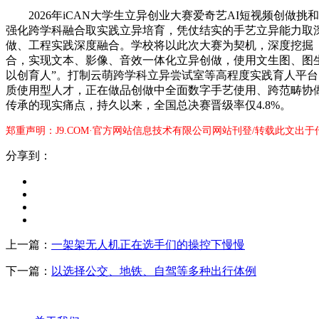
2026年iCAN大学生立异创业大赛爱奇艺AI短视频创做
强化跨学科融合取实践立异培育，凭仗结实的手艺立异能力取
做、工程实践深度融合。学校将以此次大赛为契机，深度挖掘《
合，实现文本、影像、音效一体化立异创做，使用文生图、图生视
以创育人”。打制云萌跨学科立异尝试室等高程度实践育人平
质使用型人才，正在做品创做中全面数字手艺使用、跨范畴协
传承的现实痛点，持久以来，全国总决赛晋级率仅4.8%。
郑重声明：J9.COM·官方网站信息技术有限公司网站刊登/转载此文出
分享到：
上一篇：
一架架无人机正在选手们的操控下慢慢
下一篇：
以选择公交、地铁、自驾等多种出行体例