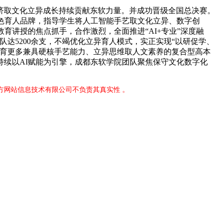
经济取文化立异成长持续贡献东软力量。并成功晋级全国总决赛。
色育人品牌，指导学生将人工智能手艺取文化立异、数字创
育讲授的焦点抓手，合作激烈，全面推进“AI+专业”深度融
队达5200余支，不竭优化立异育人模式，实正实现“以研促学、
培育更多兼具硬核手艺能力、立异思维取人文素养的复合型高本
续以AI赋能为引擎，成都东软学院团队聚焦保守文化数字化
官方网站信息技术有限公司不负责其真实性 。