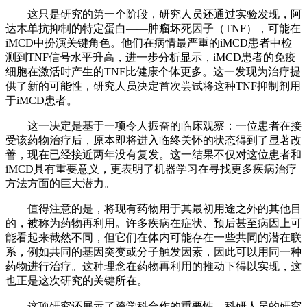
这只是研究的第一个阶段，研究人员还通过实验发现，阿
达木单抗抑制的特定蛋白——肿瘤坏死因子（TNF），可能在
iMCD中扮演关键角色。他们在病情最严重的iMCD患者中检
测到TNF信号水平升高，进一步分析显示，iMCD患者的免疫
细胞在激活时产生的TNF比健康个体更多。这一发现为治疗提
供了新的可能性，研究人员决定首次尝试将这种TNF抑制剂用
于iMCD患者。
这一决定是基于一项令人振奋的临床观察：一位患者在接
受该药物治疗后，原本即将进入临终关怀的状态得到了显著改
善，现在已经接近两年没有复发。这一结果不仅对这位患者和
iMCD具有重要意义，更表明了机器学习在寻找更多疾病治疗
方法方面的巨大潜力。
值得注意的是，将现有药物用于其最初用途之外的其他目
的，被称为药物再利用。许多疾病在症状、预后甚至病因上可
能看起来截然不同，但它们在体内可能存在一些共同的潜在联
系，例如共同的基因突变或分子触发因素，因此可以用同一种
药物进行治疗。这种理念在药物再利用的推动下得以实现，这
也正是这次研究的关键所在。
这项研究还展示了跨学科合作的重要性。科研人员的研究