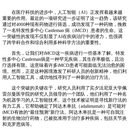
在医疗科技的进步中，人工智能（AI）正发挥着越来越
重要的作用。最近的一项研究进一步证明了这一趋势，该研究
通过对4000种现有药物进行筛选，成功发现了一种药物，挽救
了一名特发性多中心 Castleman 病（iMCD）患者的生命。这
一突破性的发现不仅彰显了AI在疾病治疗中的潜力，也强调
了跨学科合作和综合利用多种科学方法的重要性。
首先，让我们对iMCD这一疾病进行一些基本了解。特发
性多中心 Castleman病是一种罕见疾病，其生存率极低，且治
疗选择有限。这意味着许多iMCD患者可能面临无法治愈的困
境。然而，正是这种困境激发了科研人员的创新精神，他们利
用人工智能工具，成功地找寻到了一种新的治疗方法。
这个突破的关键在于，研究人员利用了宾夕法尼亚大学佩
雷尔曼医学院的研究人员领导的一个团队，他们利用了一种名
为机器学习的人工智能技术。这个技术被证明是寻找新疗法的
有力工具，它帮助确定了阿达木单抗（adalimumab）是可能对
iMCD有效的“最佳预测”新疗法。阿达木单抗是一种可自我注
射的生物治疗药物，已被批准用于治疗多种疾病，包括关节炎
和克罗恩病等。