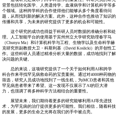
背景包括转化医学、人类遗传学、血液病学和计算机科学等多
个领域。这种跨学科的合作使得他们能够从多个角度看待问
题，从而找到新的解决方案。此外，这种合作也推动了知识的
传播和共享，为未来的研究提供了更多的机会和可能性。
这个研究的成功也得益于科研人员对数据的准确分析和处
理。人工智能平台的使用基于宾州州立大学研究助理春宇马
（Chunyu Ma）和计算机科学与工程、生物学以及生命科学赫
克研究所副教授大卫・科斯利基（David Koslicki）的开创性工
作。这些科研人员通过精准分析大量的数据，成功地找到了解
决问题的关键。
总的来说，这项研究提供了一个关于如何利用AI和跨学
科合作来寻找罕见病救命药的宝贵案例。通过对4000种药物的
筛选，研究人员成功地找到了一线生机，为iMCD患者和其他
罕见病患者带来了希望。这一发现不仅展示了AI的巨大潜
力，也强调了将多种科学方法相结合的重要性。
展望未来，我们期待着更多的研究能够利用AI等先进技
术，为罕见病的治疗提供更多的可能性。我们相信，随着科技
的发展，更多的生命之光将在我们的手中被点亮。