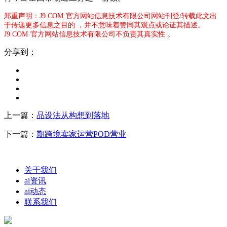
郑重声明：J9.COM·官方网站信息技术有限公司网站刊登/转载此文出
于传递更多信息之目的 ，并不意味着赞同其观点或论证其描述。
J9.COM·官方网站信息技术有限公司不负责其真实性 。
分享到：
上一篇：
品设法从构想到落地
下一篇：
期跨境卖家运营POD营业
关于我们
ai资讯
ai动态
联系我们