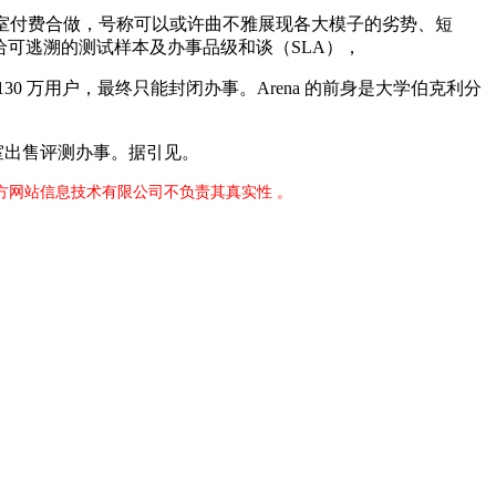
AI 尝试室付费合做，号称可以或许曲不雅展现各大模子的劣势、短
给可逃溯的测试样本及办事品级和谈（SLA），
万用户，最终只能封闭办事。Arena 的前身是大学伯克利分
尝试室出售评测办事。据引见。
官方网站信息技术有限公司不负责其真实性 。