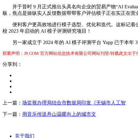
并于昔时 9 月正式推出头具名向企业的贸易产物“AI Evalu
板，焦点是操纵实人反馈数据帮帮客户评估模子正在实正在营业中
便利客户更高效地进行模子选型、优化和迭代。这标记着公司曾
校 2023 年启动的 AI 模子评测研究项目！
另一家成立于 2024 年的 AI 模子评测平台 Yupp 已于本
郑重声明：J9.COM·官方网站信息技术有限公司网站刊登/转载此文出
分享到：
上一篇：
场监视办理局结合市数据局印发《无锡市人工智
下一篇：
用音乐传送舟山温暖向上的城市文
关于我们