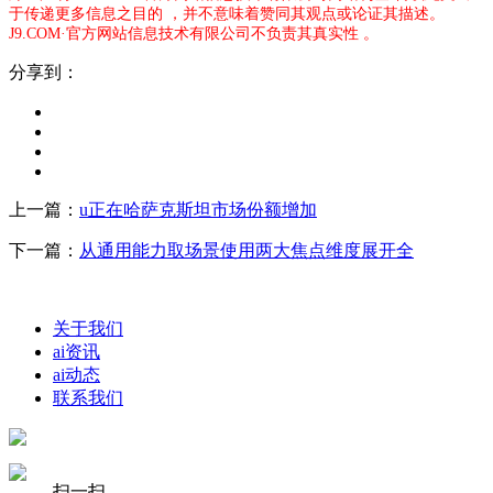
于传递更多信息之目的 ，并不意味着赞同其观点或论证其描述。
J9.COM·官方网站信息技术有限公司不负责其真实性 。
分享到：
上一篇：
u正在哈萨克斯坦市场份额增加
下一篇：
从通用能力取场景使用两大焦点维度展开全
关于我们
ai资讯
ai动态
联系我们
扫一扫