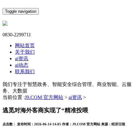
Toggle navigation
0830-2299711
网站首页
关于我们
ai资讯
ai动态
联系我们
我们专注于智慧政务、智能安全综合管理、商业智能、云服
务、大数据
当前位置 :
J9.COM·官方网站
>
ai资讯
>
逃觅对海外客商实现了“精准投喂
点击数：
发布时间：
2026-06-14 14:05
作者：
J9.COM·官方网站
来源：
经济日报