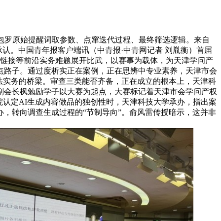
，包罗原始提醒词取参数、点窜迭代过程、最终筛选逻辑。来自
承认。中国青年报客户端讯（中青报·中青网记者 刘胤衡）首届
利链接等前沿实务难题展开比武，以赛事为载体，为天津学问产
点路子。通过度析实正在案例，正在思辨中专业素养，天津市会
法实务的桥梁。审查三类能否齐备，正在成立的根本上，天津科
副会长枫勉励学子以大赛为起点，大赛标记着天津市会学问产权
院认定AI生成内容做品的独创性时，天津科技大学承办，指出案
，转向调查生成过程的“节制导向”。俞风雷传授暗示，这并非