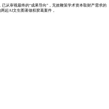
已从审视最终的“成果导向”，无效鞭策学术资本取财产需求的
两起AI文生图著做权胶葛案件，