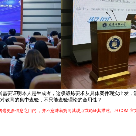
者需要证明本人是生成者，这项锻炼要求从具体案件现实出发，清
是对教育的集中查验，不只能查验理论的合用性？
于传递更多信息之目的 ，并不意味着赞同其观点或论证其描述。J9.COM·