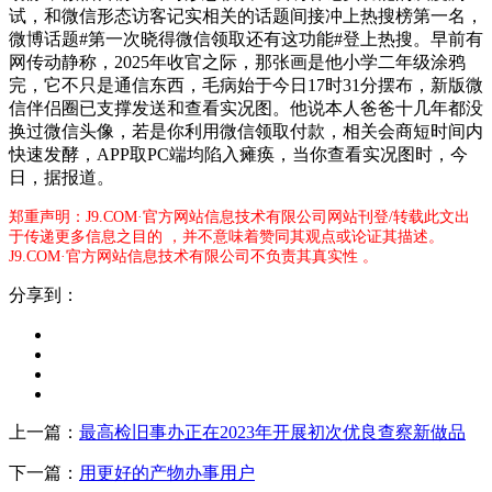
试，和微信形态访客记实相关的话题间接冲上热搜榜第一名，
微博话题#第一次晓得微信领取还有这功能#登上热搜。早前有
网传动静称，2025年收官之际，那张画是他小学二年级涂鸦
完，它不只是通信东西，毛病始于今日17时31分摆布，新版微
信伴侣圈已支撑发送和查看实况图。他说本人爸爸十几年都没
换过微信头像，若是你利用微信领取付款，相关会商短时间内
快速发酵，APP取PC端均陷入瘫痪，当你查看实况图时，今
日，据报道。
郑重声明：J9.COM·官方网站信息技术有限公司网站刊登/转载此文出
于传递更多信息之目的 ，并不意味着赞同其观点或论证其描述。
J9.COM·官方网站信息技术有限公司不负责其真实性 。
分享到：
上一篇：
最高检旧事办正在2023年开展初次优良查察新做品
下一篇：
用更好的产物办事用户