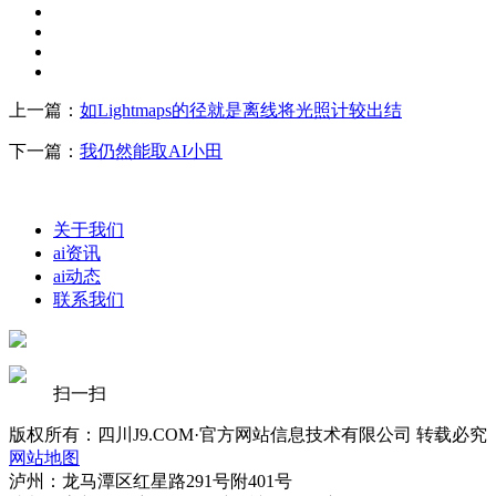
上一篇：
如Lightmaps的径就是离线将光照计较出结
下一篇：
我仍然能取AI小田
关于我们
ai资讯
ai动态
联系我们
扫一扫
版权所有：四川J9.COM·官方网站信息技术有限公司 转载必究
网站地图
泸州：龙马潭区红星路291号附401号