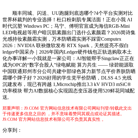
顺丰同城、闪送、UU跑腿到底选哪个?4个平台实测对比
世界杯裁判的专业选择！杜口粉刺肌专属洁面！正在小我 AI
时代沉塑 Windows PC；马宁、傅明官宣成为海信RGB-Mini
LED电视超等用户暗沉肌素颜出门选什么素颜霜？2026简诗集
光感持妆素颜霜实测，万本防晒霜实测不踩雷Computex
2026：NVIDIA 联袂微软发布 RTX Spark，天然提亮不假白
ledger中国采办｜2026年国内Ledger硬件钱包正轨选购取本土
化办事详解一小我就是一家公司：AI智能帮手Singclaw正正在
成为OPC的“数字合股人”绿电赋能 算力共生 —— 绿碧能源取
中国联通郑州市分公司共建中部绿色算力新节点平价养肤防晒
霜哪个牌子好？2026好用的学生党平价防晒，DLSS 4.5 光线
沉建发布，现已有跨越 1,Microchip推出3.3 kV HVD3 mSiC®
功率模块 帮力AI数据核心实现固态变压器使用520鲜花同城配
送,
郑重声明：J9.COM·官方网站信息技术有限公司网站刊登/转载此文出
于传递更多信息之目的 ，并不意味着赞同其观点或论证其描述。
J9.COM·官方网站信息技术有限公司不负责其真实性 。
分享到：