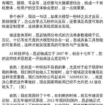
有嘴巴、眼睛、耳朵等，这些要与大脑紧密结合，组成一个有
机整体，给用户的交互体验会更好，这一点很重要。
举个例子，我说一句话，如果大模型一秒钟之后才反应，
那就很慢了，怎么在零点几秒作出反应，还要满足高度可靠的
快速定制需求，这就要在系统层面去实现。
做这套体系时，思必驰用分布式的方法将参数规模千亿、
百亿、十亿等全尺度的大模型结合在一起，形成具备工具智能
的可靠系统，这样才能实现更高的可靠性与产业落地。
AI 科技评论：思必驰成立于 2007 年，创业十七年了，您
的这些技术思想是一开始就这么坚定吗？
俞凯：坚持是一件特别不容易的事，尤其对于处于萌芽时
期的事物。我们刚开始做人工智能时，这个领域还没有像现在
这样倍受重视，我们当时给公司起名叫「AISPEECH」，就是
决心要把这件事做好，现在国家商标局已经不允许把 AI 放在
前头了。（笑）
俞凯：我在英国待了十年，在剑桥的时候，前五年做语音
识别，后五年做对话系统，2012 年我回到国内，思必驰正式