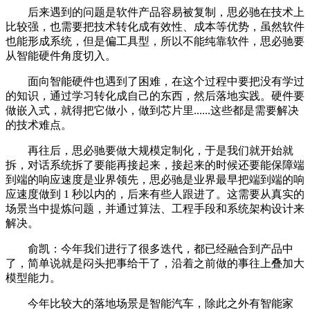
后来遇到的问题是软件产品容易被复制，思必驰在技术上
比较强，也需要把技术转化成有效性、成本等优势，虽然软件
也能形成系统，但是偏工具型，所以不能纯靠软件，思必驰要
从智能硬件角度切入。
面向智能硬件也遇到了困难，在这个过程中要把没有学过
的知识，通过学习转化成自己的东西，然后落地实践。硬件要
做嵌入式，就得把它做小，做到芯片里......这些都是需要解决
的技术难点。
再往后，思必驰要做大规模定制化，于是我们就开始就
拆，对话系统拆了要能再接起来，接起来的时候还要能保障端
到端的响应速度是业界领先，思必驰是业界最早把端到端的响
应速度做到 1 秒以内的，后来有些人跟进了。这需要从真实的
场景当中提炼问题，并通过算法、工程手段和系统架构设计来
解决。
俞凯：今年我们进行了很多迭代，都已经融合到产品中
了，简单说就是闷头把事给干了，沿着之前做的事往上叠加大
模型能力。
今年比较大的落地场景是智能汽车，除此之外有智能家