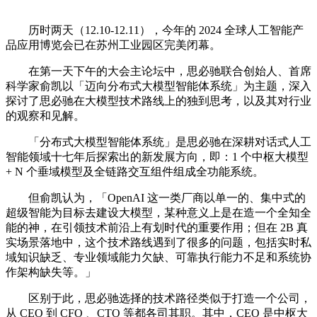
历时两天（12.10-12.11），今年的 2024 全球人工智能产
品应用博览会已在苏州工业园区完美闭幕。
在第一天下午的大会主论坛中，思必驰联合创始人、首席
科学家俞凯以「迈向分布式大模型智能体系统」为主题，深入
探讨了思必驰在大模型技术路线上的独到思考，以及其对行业
的观察和见解。
「分布式大模型智能体系统」是思必驰在深耕对话式人工
智能领域十七年后探索出的新发展方向，即：1 个中枢大模型
+ N 个垂域模型及全链路交互组件组成全功能系统。
但俞凯认为，「OpenAI 这一类厂商以单一的、集中式的
超级智能为目标去建设大模型，某种意义上是在造一个全知全
能的神，在引领技术前沿上有划时代的重要作用；但在 2B 真
实场景落地中，这个技术路线遇到了很多的问题，包括实时私
域知识缺乏、专业领域能力欠缺、可靠执行能力不足和系统协
作架构缺失等。」
区别于此，思必驰选择的技术路径类似于打造一个公司，
从 CEO 到 CFO 、CTO 等都各司其职。其中，CEO 是中枢大