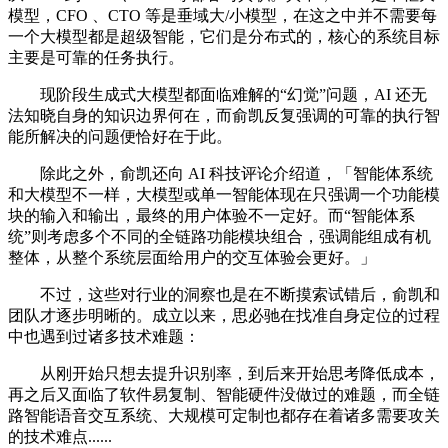
模型，CFO 、CTO 等是垂域大/小模型，在这之中并不需要每
一个大模型都是超级智能，它们是分布式的，核心的系统目标
主要是可靠的任务执行。
现阶段生成式大模型都面临难解的“幻觉”问题，AI 还无
法知晓自身的知识边界何在，而俞凯反复强调的可靠的执行智
能所解决的问题便恰好在于此。
除此之外，俞凯还向 AI 科技评论介绍道，「智能体系统
和大模型不一样，大模型或单一智能体现在只强调一个功能模
块的输入和输出，最终的用户体验不一定好。而“智能体系
统”则考虑多个不同的全链路功能模块组合，强调能组成有机
整体，从整个系统层面给用户的交互体验会更好。」
不过，这些对行业的洞察也是在不断摸索试错后，俞凯和
团队才逐步明晰的。成立以来，思必驰在找准自身定位的过程
中也遇到过诸多技术难题：
从刚开始只想去提升识别率，到后来开始思考降低成本，
再之后又面临了软件易复制、智能硬件没做过的难题，而全链
路智能语音交互系统、大规模可定制也都存在着诸多需要攻关
的技术难点......