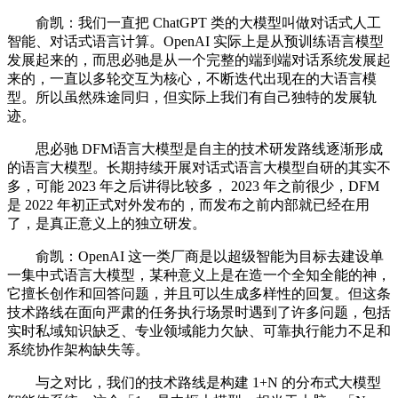
俞凯：我们一直把 ChatGPT 类的大模型叫做对话式人工
智能、对话式语言计算。OpenAI 实际上是从预训练语言模型
发展起来的，而思必驰是从一个完整的端到端对话系统发展起
来的，一直以多轮交互为核心，不断迭代出现在的大语言模
型。所以虽然殊途同归，但实际上我们有自己独特的发展轨
迹。
思必驰 DFM语言大模型是自主的技术研发路线逐渐形成
的语言大模型。长期持续开展对话式语言大模型自研的其实不
多，可能 2023 年之后讲得比较多， 2023 年之前很少，DFM
是 2022 年初正式对外发布的，而发布之前内部就已经在用
了，是真正意义上的独立研发。
俞凯：OpenAI 这一类厂商是以超级智能为目标去建设单
一集中式语言大模型，某种意义上是在造一个全知全能的神，
它擅长创作和回答问题，并且可以生成多样性的回复。但这条
技术路线在面向严肃的任务执行场景时遇到了许多问题，包括
实时私域知识缺乏、专业领域能力欠缺、可靠执行能力不足和
系统协作架构缺失等。
与之对比，我们的技术路线是构建 1+N 的分布式大模型