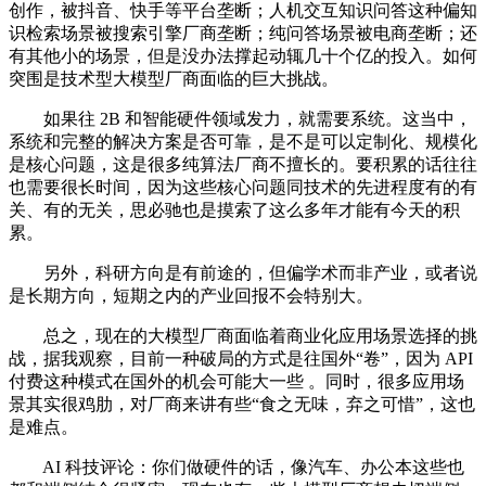
创作，被抖音、快手等平台垄断；人机交互知识问答这种偏知
识检索场景被搜索引擎厂商垄断；纯问答场景被电商垄断；还
有其他小的场景，但是没办法撑起动辄几十个亿的投入。如何
突围是技术型大模型厂商面临的巨大挑战。
如果往 2B 和智能硬件领域发力，就需要系统。这当中，
系统和完整的解决方案是否可靠，是不是可以定制化、规模化
是核心问题，这是很多纯算法厂商不擅长的。要积累的话往往
也需要很长时间，因为这些核心问题同技术的先进程度有的有
关、有的无关，思必驰也是摸索了这么多年才能有今天的积
累。
另外，科研方向是有前途的，但偏学术而非产业，或者说
是长期方向，短期之内的产业回报不会特别大。
总之，现在的大模型厂商面临着商业化应用场景选择的挑
战，据我观察，目前一种破局的方式是往国外“卷”，因为 API
付费这种模式在国外的机会可能大一些 。同时，很多应用场
景其实很鸡肋，对厂商来讲有些“食之无味，弃之可惜”，这也
是难点。
AI 科技评论：你们做硬件的话，像汽车、办公本这些也