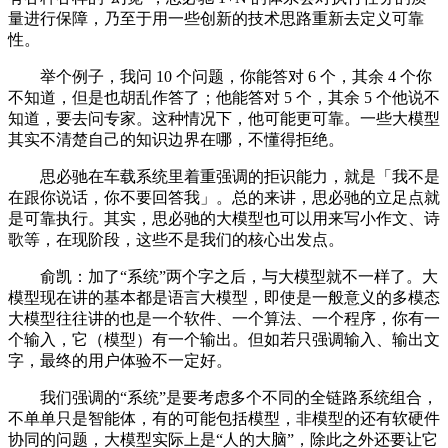
量进行保障，乃至于用一些创新的技术思路重新去定义可靠
性。
举个例子，我问 10 个问题，你能答对 6 个，其余 4 个你
不知道，但是也胡乱作答了；他能答对 5 个，其余 5 个他说不
知道，要去问专家。这种情况下，他可能更可靠。一些大模型
其实不清楚自己的知识边界在哪，不懂得拒绝。
思必驰在车载系统里着重强调的拒识能力，就是「我不是
在跟你说话，你不要回答我」。总的来讲，思必驰的立足点就
是可靠执行。其实，思必驰的大模型也可以用来写小作文、诗
歌等，在现阶段，这些不是我们的核心出发点。
俞凯：加了“系统”两个字之后，与大模型就不一样了。大
模型现在讲的基本都是语言大模型，即使是一般意义的多模态
大模型往往讲的也是一个软件、一个算法、一个程序，你有一
个输入，它（模型）有一个输出。但如若只强调输入、输出文
字，最终的用户体验不一定好。
我们强调的“系统”是要考虑多个不同的全链路系统组合，
不单单只是智能体，有的可能包括模型，非模型的还有软硬件
协同的问题，大模型实际上是“人的大脑”，除此之外还要让它