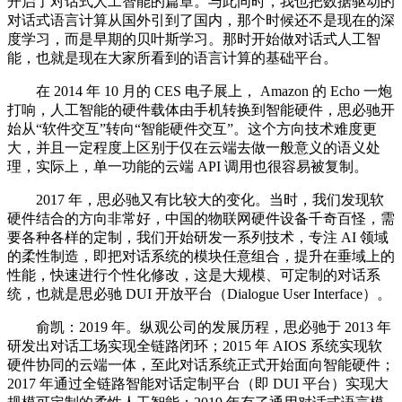
开启了对话式人工智能的篇章。与此同时，我也把数据驱动的
对话式语言计算从国外引到了国内，那个时候还不是现在的深
度学习，而是早期的贝叶斯学习。那时开始做对话式人工智
能，也就是现在大家所看到的语言计算的基础平台。
在 2014 年 10 月的 CES 电子展上， Amazon 的 Echo 一炮
打响，人工智能的硬件载体由手机转换到智能硬件，思必驰开
始从“软件交互”转向“智能硬件交互”。这个方向技术难度更
大，并且一定程度上区别于仅在云端去做一般意义的语义处
理，实际上，单一功能的云端 API 调用也很容易被复制。
2017 年，思必驰又有比较大的变化。当时，我们发现软
硬件结合的方向非常好，中国的物联网硬件设备千奇百怪，需
要各种各样的定制，我们开始研发一系列技术，专注 AI 领域
的柔性制造，即把对话系统的模块任意组合，提升在垂域上的
性能，快速进行个性化修改，这是大规模、可定制的对话系
统，也就是思必驰 DUI 开放平台（Dialogue User Interface）。
俞凯：2019 年。纵观公司的发展历程，思必驰于 2013 年
研发出对话工场实现全链路闭环；2015 年 AIOS 系统实现软
硬件协同的云端一体，至此对话系统正式开始面向智能硬件；
2017 年通过全链路智能对话定制平台（即 DUI 平台）实现大