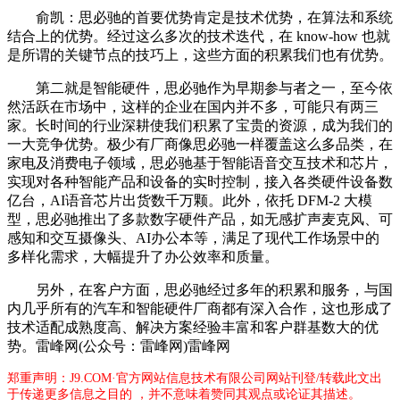
俞凯：思必驰的首要优势肯定是技术优势，在算法和系统
结合上的优势。经过这么多次的技术迭代，在 know-how 也就
是所谓的关键节点的技巧上，这些方面的积累我们也有优势。
第二就是智能硬件，思必驰作为早期参与者之一，至今依
然活跃在市场中，这样的企业在国内并不多，可能只有两三
家。长时间的行业深耕使我们积累了宝贵的资源，成为我们的
一大竞争优势。极少有厂商像思必驰一样覆盖这么多品类，在
家电及消费电子领域，思必驰基于智能语音交互技术和芯片，
实现对各种智能产品和设备的实时控制，接入各类硬件设备数
亿台，AI语音芯片出货数千万颗。此外，依托 DFM-2 大模
型，思必驰推出了多款数字硬件产品，如无感扩声麦克风、可
感知和交互摄像头、AI办公本等，满足了现代工作场景中的
多样化需求，大幅提升了办公效率和质量。
另外，在客户方面，思必驰经过多年的积累和服务，与国
内几乎所有的汽车和智能硬件厂商都有深入合作，这也形成了
技术适配成熟度高、解决方案经验丰富和客户群基数大的优
势。雷峰网(公众号：雷峰网)雷峰网
郑重声明：J9.COM·官方网站信息技术有限公司网站刊登/转载此文出
于传递更多信息之目的 ，并不意味着赞同其观点或论证其描述。