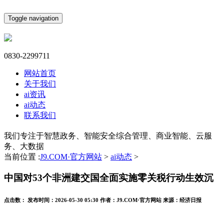
Toggle navigation
0830-2299711
网站首页
关于我们
ai资讯
ai动态
联系我们
我们专注于智慧政务、智能安全综合管理、商业智能、云服
务、大数据
当前位置 :
J9.COM·官方网站
>
ai动态
>
中国对53个非洲建交国全面实施零关税行动生效沉
点击数：
发布时间：
2026-05-30 05:30
作者：
J9.COM·官方网站
来源：
经济日报