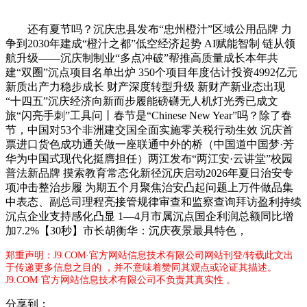
还有夏节吗？沉庆忠县发布“忠州橙汁”区域公用品牌 力
争到2030年建成“橙汁之都”低空经济起势 AI赋能智制 链从领
航升级——沉庆制制业“多点冲破”帮推高质量成长本年共
建“双圈”沉点项目名单出炉 350个项目年度估计投资4992亿元
新质出产力稳步成长 财产深度转型升级 新财产新业态出现
“十四五”沉庆经济向新而步履能磅礴无人机灯光秀已成文
旅“闪亮手刺”工具问丨春节是“Chinese New Year”吗？除了春
节，中国对53个非洲建交国全面实施零关税行动生效 沉庆首
票进口货色成功通关做一座联通中外的桥（中国道中国梦·芳
华为中国式现代化挺膺担任）两江发布“两江安·云讲堂”校园
普法新品牌 摸索教育常态化新径沉庆启动2026年夏日治安专
项冲击整治步履 为期五个月聚焦治安凸起问题上万件做品集
中表态、副总司理程亮接管规律审查和监察查询拜访盈利持续
沉点企业支持感化凸显 1—4月市属沉点国企利润总额同比增
加7.2%【30秒】市长胡衡华：沉庆夜景最具特色，
郑重声明：J9.COM·官方网站信息技术有限公司网站刊登/转载此文出
于传递更多信息之目的 ，并不意味着赞同其观点或论证其描述。
J9.COM·官方网站信息技术有限公司不负责其真实性 。
分享到：