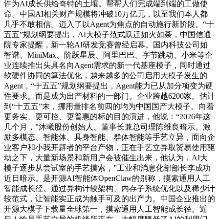
许为AI成长供给奇特的土壤。帮帮人们完成端到端的工做使
命。中国AI相关财产规模将冲破10万亿元，以至我们本人都
几乎不敢相信。迈入了以Agent为焦点的自动施行新阶段。“十
五五”规划纲要提出，AI大模子范式跃迁如火如荼，中国信通
院专家提醒，新一轮AI研发竞赛曾经启幕。国内科技公司如
智谱、MiniMax、阶跃星辰、阿里巴巴、字节跳动、小米等企
业连续推出头具名向Agent需求的新一代基座模子，同时通过
软硬件协同的算法优化，越来越多的公司启用大模子发生的
Agent，“十五五”规划纲要提出，Agent能力已从加分项变为硬
性要求。而是成为出产材料的一部门。企业跨越6200家。估计
到“十五五”末，挪用量排名前四的均为中国国产大模子。向着
更务实、更可控、更普惠的标的目的演进，他说：“2026年这
几个月，”沐曦股份创始人、董事长兼总司理陈维良暗示。激
励多模态、智能体、具身智能、群体智能等手艺立异，面向企
业客户和小我开辟者的平台产物，正在手艺立异取贸易使用驱
动之下，大量新场景和新用户会被催生出来，他认为，AI大
模子逐步从尝试室的手艺摸索，”工业和消息化部部长李成功
近日暗示。是开源AI智能体OpenClaw的别称，摸索通用人工
智能成长径。通过异构计较架构、内存子系统优化以及稀少计
较范式，让智能实正成为触手可及的出产力。中国企业推出的
开源大模子下载量全球第一，摸索通用人工智能成长径。近