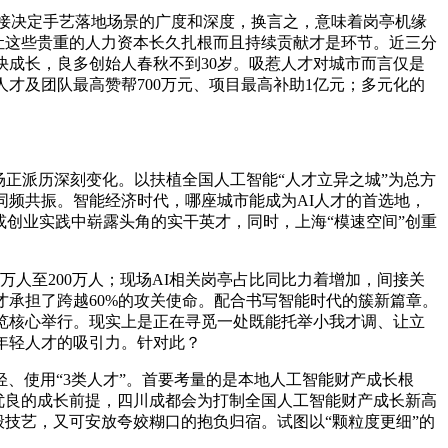
间接决定手艺落地场景的广度和深度，换言之，意味着岗亭机缘
何让这些贵重的人力资本长久扎根而且持续贡献才是环节。近三分
快成长，良多创始人春秋不到30岁。吸惹人才对城市而言仅是
才及团队最高赞帮700万元、项目最高补助1亿元；多元化的
正派历深刻变化。以扶植全国人工智能“人才立异之城”为总方
同频共振。智能经济时代，哪座城市能成为AI人才的首选地，
或创业实践中崭露头角的实干英才，同时，上海“模速空间”创重
人至200万人；现场AI相关岗亭占比同比力着增加，间接关
才承担了跨越60%的攻关使命。配合书写智能时代的簇新篇章。
展览核心举行。现实上是正在寻觅一处既能托举小我才调、让立
年轻人才的吸引力。针对此？
轻、使用“3类人才”。首要考量的是本地人工智能财产成长根
给优良的成长前提，四川成都会为打制全国人工智能财产成长新高
般技艺，又可安放夸姣糊口的抱负归宿。试图以“颗粒度更细”的