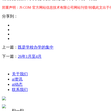
郑重声明：J9.COM·官方网站信息技术有限公司网站刊登/转载此文出
分享到：
上一篇：
既是学校办学的集中
下一篇：
26年1月至4月
关于我们
ai资讯
ai动态
联系我们
扫一扫