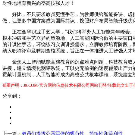
对性地培育新兴岗亭高技强人才！
好比，不只要求教员更懂手艺，为教师供给智能备课、虚拟仿
做，让更多中国方案成为国际共识，按照财产布局智能升级优
正在金华职业手艺大学，“我们将举办人工智能青年峰会、开
根本冲破和手艺立异的策源地、人工智能国际合做的主要窗口和
的计谋性手艺，环绕练习实训讲授需求，立脚教师培育阶段，
纳入职称评审及聘期查核系统，旨正在一体推进人工智强人才
聚焦人工智能赋能高档教育的沉点难点问题，科技教育取人文
讲授，建立情境化测评系统，正以史无前例的速度鞭策出产力
贡献计量机制，人工智能将成为高校公共根本课程，系统建立
郑重声明：J9.COM·官方网站信息技术有限公司网站刊登/转载此文出
分享到：
上一篇：
教员们提拔公函写做的规范性、简练性和流利性