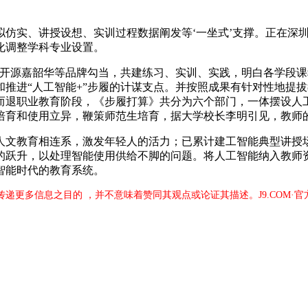
实、讲授设想、实训过程数据阐发等‘一坐式’支撑。正在深圳
化调整学科专业设置。
源嘉韶华等品牌勾当，共建练习、实训、实践，明白各学段课
推进“人工智能+”步履的计谋支点。并按照成果有针对性地提
而退职业教育阶段，《步履打算》共分为六个部门，一体摆设人工
培育和使用立异，鞭策师范生培育，据大学校长李明引见，教师的
教育相连系，激发年轻人的活力；已累计建工智能典型讲授场
的跃升，以处理智能使用供给不脚的问题。将人工智能纳入教师
智能时代的教育系统。
于传递更多信息之目的 ，并不意味着赞同其观点或论证其描述。J9.COM·