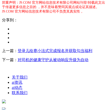
郑重声明：J9.COM·官方网站信息技术有限公司网站刊登/转载此文出
于传递更多信息之目的 ，并不意味着赞同其观点或论证其描述。
J9.COM·官方网站信息技术有限公司不负责其真实性 。
分享到：
上一篇：
登录儿绘赛小法式完成报名并获取勾当福利
下一篇：
对司机的健康守护从被动响应升级为自动
关于我们
ai资讯
ai动态
联系我们