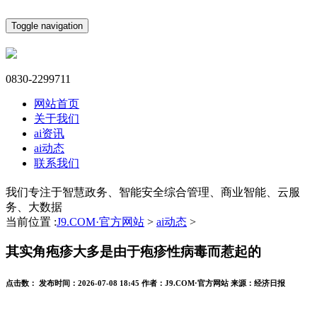
Toggle navigation
0830-2299711
网站首页
关于我们
ai资讯
ai动态
联系我们
我们专注于智慧政务、智能安全综合管理、商业智能、云服
务、大数据
当前位置 :
J9.COM·官方网站
>
ai动态
>
其实角疱疹大多是由于疱疹性病毒而惹起的
点击数：
发布时间：
2026-07-08 18:45
作者：
J9.COM·官方网站
来源：
经济日报