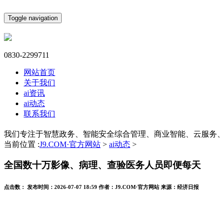
Toggle navigation
0830-2299711
网站首页
关于我们
ai资讯
ai动态
联系我们
我们专注于智慧政务、智能安全综合管理、商业智能、云服务
当前位置 :
J9.COM·官方网站
>
ai动态
>
全国数十万影像、病理、查验医务人员即便每天
点击数：
发布时间：
2026-07-07 18:59
作者：
J9.COM·官方网站
来源：
经济日报