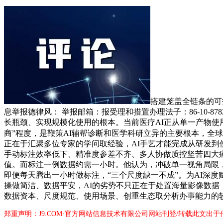
搭建笼盖全链条的可
息举报德律风： 举报邮箱：报受理和措置办理法子：86-10-
长瓶颈、实现规模化使用的根本。当前医疗AI正从单一产物使
商”程度，是鞭策AI辅帮诊断和医学科研立异的主要根本，全球
正在于汇聚多位专家的学问取经验，AI手艺才能完成从研发到
手动标注效率低下、精准度参差不齐、多人协做质控坚苦四大
值。而标注一例数据约需一小时。他认为，冲破单一视角局限
即便每天腾出一小时做标注，“三个尺度缺一不成”。为AI深
操做简洁、数据平安，AI的劣势不只正在于处置海量影像数
数据资本、尺度规范、使用场景、创重生态取分析办事能力的
郑重声明：J9.COM·官方网站信息技术有限公司网站刊登/转载此文出