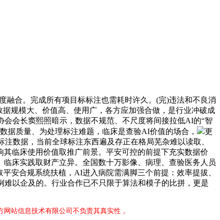
度融合。完成所有项目标标注也需耗时许久。(完)违法和不良消
学影像数据规模大、价值高、使用广，各方应加强合做，是行业冲破成
会会长窦熙照暗示，数据不规范、不尺度将间接拉低AI的“智
，数据质量、为处理标注难题，临床是查验AI价值的场合，
更
张标注数据，当前全球标注东西遍及存正在格局芜杂难以读取、
响其临床使用价值取推广前景。平安可控的前提下充实数据价
、临床实践取财产立异。全国数十万影像、病理、查验医务人员
取平安合规系统扶植，AI进入病院需满脚三个前提：效率提拔、
例难以企及的。行业合作已不只限于算法和模子的比拼，更是
官方网站信息技术有限公司不负责其真实性 。