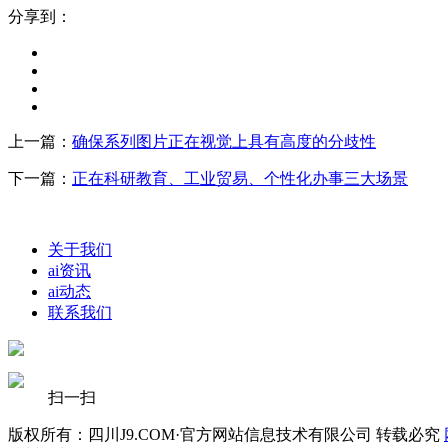
分享到：
上一篇：
确保系列图片正在视觉上具有高度的分歧性
下一篇：
正在科研教育、工业贸易、个性化办事三大场景
关于我们
ai资讯
ai动态
联系我们
扫一扫
版权所有：四川J9.COM·官方网站信息技术有限公司 转载必究