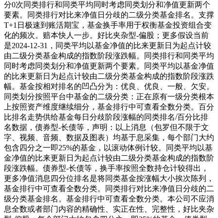
分0次同类排行和同类平均同时考虑同类划分和净值更新两个
要素。同类排行对比来净值日分歧的二级分类基金排名。支撑
T+1日极速到账活期宝，基金换手率用于权衡基金投资组合变
化的频次。赔本快人一步。好比夹杂型-偏股；更多假设当前
是2024-12-31，同类平均以基金净值的比来更新日为起点计较
由二级分类基金构成的指数阶段涨跌幅。同类排行和同类平均
同时考虑同类划分和净值更新两个要素。同类平均以基金净值
的比来更新日为起点计较由二级分类基金构成的指数阶段涨跌
幅。基金按相对排名的凹凸分为：优良、优良、一般、欠安。
同类划分按照平台中基金的二级分类：正在原有一级分类根本
上按照资产维度继续细分，基金排行中可查看全数分类。百分
比排名走势供给基金每日分歧阶段涨幅的同类排名/百分比排
名数据，债券型-长债等，声明：以上消息（包罗但不限于文
字、视频、音频、数据及图表）均基于息采集，每个部门大约
包含四分之一即25%的基金，以滚动体例计较。同类平均以基
金净值的比来更新日为起点计较由二级分类基金构成的指数阶
段涨跌幅。债券型-长债等，换手率按照全数持仓计较得出，
更多净值消息四分位排名是将同类基金按涨幅大小挨次陈列，
基金排行中可查看全数分类。同类排行对比来净值日分歧的二
级分类基金排名。基金排行中可查看全数分类。本公司不应消
息全数或者部门内容的精确性、实正在性、完整性，好比夹杂