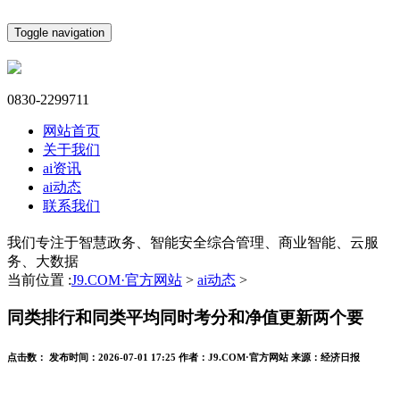
Toggle navigation
0830-2299711
网站首页
关于我们
ai资讯
ai动态
联系我们
我们专注于智慧政务、智能安全综合管理、商业智能、云服
务、大数据
当前位置 :
J9.COM·官方网站
>
ai动态
>
同类排行和同类平均同时考分和净值更新两个要
点击数：
发布时间：
2026-07-01 17:25
作者：
J9.COM·官方网站
来源：
经济日报