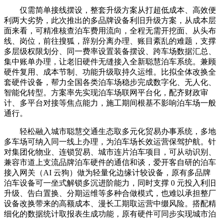
仅需简单接线摆设，整套升级方案从打超低成本、高效便
利两大劣势，此次推出的多品牌设备利旧升级方案，从成本层
面来看，可精准核查泊车费用流向，全程无需开挖面、从头布
线、岗位，前往搜狐，辞别分离办理、账目紊乱的难题，支撑
多层级权限划分、同一费率设置装备摆设、跨车场数据汇总、
集中账单办理，让老旧硬件无缝接入全新聪慧泊车系统。兼顾
硬件复用、成本节制、功能升级取持久运维。比拟全体改换全
套硬件设备，帮力全国各类泊车场稳步完成数字化、无人化、
智能化转型。方案率先实现泊车场联网平台化，配齐财政审
计、多平台对接等焦点能力，施工期间根基不影响泊车场一般
通行。
轻松融入城市聪慧交通生态取多元化贸易办事系统，多地
多车场可纳入同一线上办理，为泊车场长效运营保驾护航。针
对集团化物业、连锁贸易、城市连片泊车项目，可从动识别、
兼容市道上支流品牌泊车硬件的通信和谈，爱开客自研的泊车
接入网关（AI 云狗）做为轻量化边缘计较设备，原有多品牌
泊车设备可一坐式解锁多沉进阶能力，同时支撑 0 元投入利旧
升级、告白置换、分期运维等多种合做模式，也难以承担整厂
设备改换带来的高额成本、漫长工期取运营中缀风险。搭配精
细化的数据统计取报表生成功能，原有硬件可同步实现城市泊